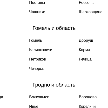
Поставы
Россоны
Чашники
Шарковщина
Гомель и область
Гомель
Добруш
Калинковичи
Корма
Петриков
Речица
Чечерск
Гродно и область
ца
Волковыск
Вороново
Ивье
Кореличи