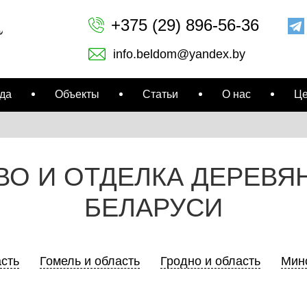
+375 (29) 896-56-36
info.beldom@yandex.by
да
Объекты
Статьи
О нас
Ц
ВО И ОТДЕЛКА ДЕРЕВЯ
БЕЛАРУСИ
асть
Гомель и область
Гродно и область
Минс