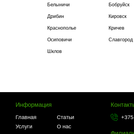
Белыничи
Бобруйск
Дрибин
Кировск
Краснополье
Кричев
Осиповичи
Славгород
Шклов
Информация
Контакт
Главная
Статьи
+375 
Услуги
О нас
Филиал