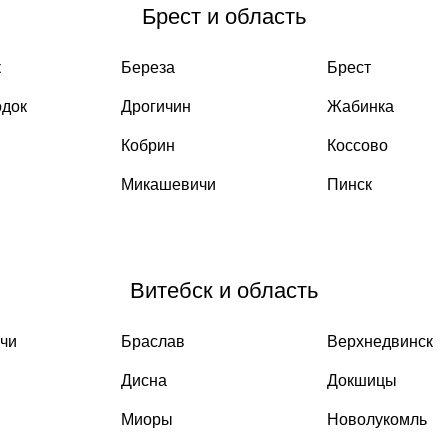
Брест и область
к
Береза
Брест
одок
Дрогичин
Жабинка
Кобрин
Коссово
Микашевичи
Пинск
Витебск и область
чи
Браслав
Верхнедвинск
Дисна
Докшицы
Миоры
Новолукомль