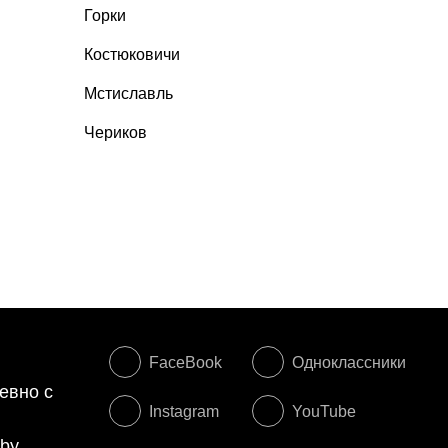
Горки
Костюковичи
Мстиславль
Чериков
FaceBook
Одноклассники
евно с
Instagram
YouTube
.by