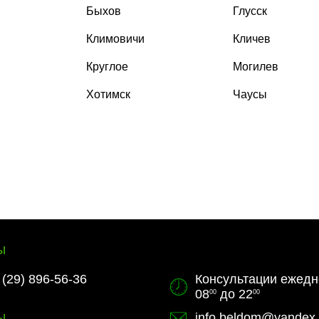
Быхов
Глусск
Климовичи
Кличев
Круглое
Могилев
Хотимск
Чаусы
ы
(29) 896-56-36
Консультации ежедн
08
до 22
00
00
ы
info.beldom@yandex