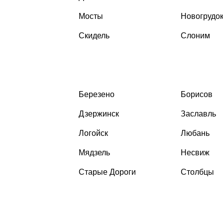
Мосты
Новогрудо
Скидель
Слоним
Березено
Борисов
Дзержинск
Заславль
Логойск
Любань
Мядзель
Несвиж
Старые Дороги
Столбцы