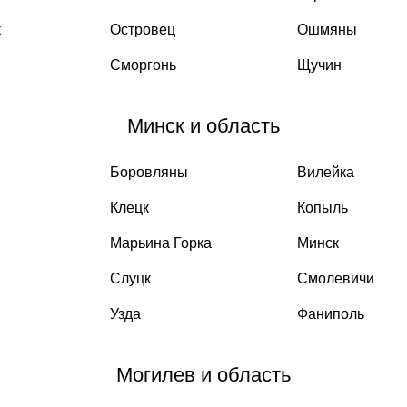
к
Островец
Ошмяны
Сморгонь
Щучин
Минск и область
Боровляны
Вилейка
Клецк
Копыль
Марьина Горка
Минск
Слуцк
Смолевичи
Узда
Фаниполь
Могилев и область