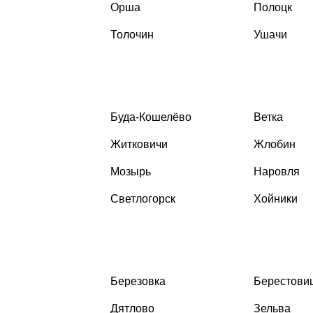
Орша
Полоцк
Толочин
Ушачи
Буда-Кошелёво
Ветка
Житковичи
Жлобин
Мозырь
Наровля
Светлогорск
Хойники
Березовка
Берестови
Дятлово
Зельва