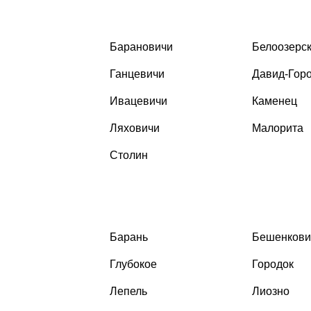
Барановичи
Белоозерс
Ганцевичи
Давид-Гор
Ивацевичи
Каменец
Ляховичи
Малорита
Столин
Барань
Бешенкови
Глубокое
Городок
Лепель
Лиозно