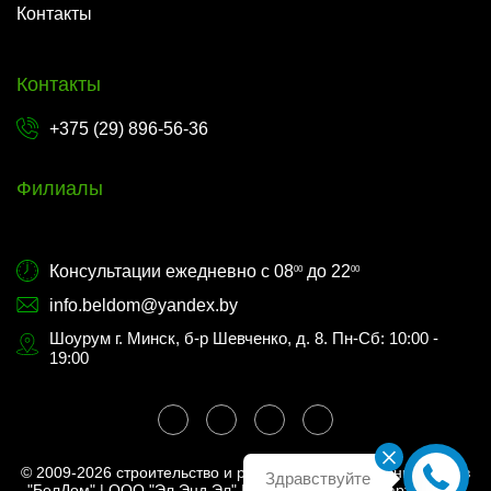
Контакты
Контакты
+375 (29) 896-56-36
Филиалы
Консультации ежедневно с 08
до 22
00
00
info.beldom@yandex.by
Шоурум г. Минск, б-р Шевченко, д. 8. Пн-Сб: 10:00 -
19:00
© 2009-2026 строительство и реставрация деревянных домов
Здравствуйте
"БелДом" | ООО "Эл Энд Эл" | УНП 193953272 |
Карта сайта