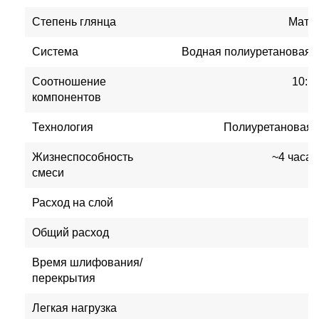
Степень глянца
Мато
Система
Водная полиуретановая,
Соотношение
10:1 
компонентов
Технология
Полиуретановая 
Жизнеспособность
~4 часа
смеси
Расход на слой
Общий расход
8
Время шлифования/
перекрытия
Легкая нагрузка