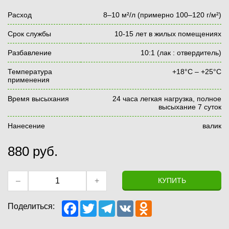
Расход
8–10 м²/л (примерно 100–120 г/м²)
Срок службы
10-15 лет в жилых помещениях
Разбавление
10:1 (лак : отвердитель)
Температура
+18°C – +25°C
применения
Время высыхания
24 часа легкая нагрузка, полное
высыхание 7 суток
Нанесение
валик
880
руб.
–
+
КУПИТЬ
F
T
T
V
O
Поделиться:
a
w
e
K
d
c
i
l
n