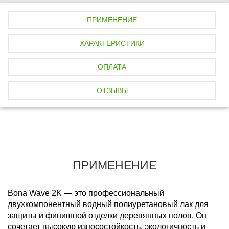
e
t
e
o
b
t
g
k
o
e
r
l
ПРИМЕНЕНИЕ
o
r
a
a
k
m
s
s
ХАРАКТЕРИСТИКИ
n
i
k
ОПЛАТА
i
ОТЗЫВЫ
ПРИМЕНЕНИЕ
Bona Wave 2K
— это профессиональный
двухкомпонентный водный полиуретановый лак для
защиты и финишной отделки деревянных полов. Он
сочетает высокую износостойкость, экологичность и