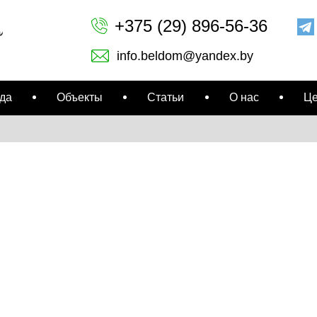
+375 (29) 896-56-36
info.beldom@yandex.by
да
Объекты
Статьи
О нас
Ц