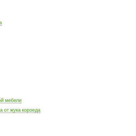
а
ой мебели
 от жука короеда