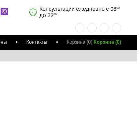
Консультации ежедневно с 08
00
до 22
00
ены
Контакты
Корзина
(0)
Корзина
(
0
)