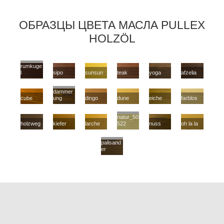
ОБРАЗЦЫ ЦВЕТА МАСЛА PULLEX
HOLZÖL
rumkuge
l
sipo
sunsun
teak
yoga
afzelia
dammer
cube
ung
dingo
dune
eiche
farblos
natur_50
holzweg
kiefer
larche
522
nuss
oh la la
palisand
er