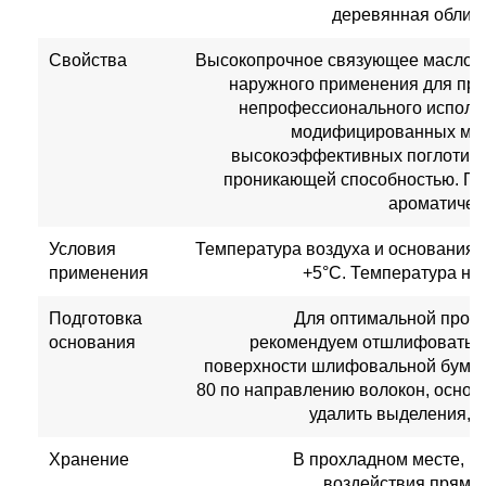
деревянная облицо
Свойства
Высокопрочное связующее масло д
наружного применения для пр
непрофессионального исполь
модифицированных мас
высокоэффективных поглотите
проникающей способностью. Пр
ароматичес
Условия
Температура воздуха и основания
применения
+5°C. Температура на
Подготовка
Для оптимальной проч
основания
рекомендуем отшлифовать г
поверхности шлифовальной бумаг
80 по направлению волокон, основа
удалить выделения, с
Хранение
В прохладном месте, но
воздействия прямы