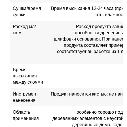
Сушка/время
Время высыхания 12-24 часа (при т
сушки
отн. влажности
Расход мл/
Расход продукта завис
кв.м
способности древесины, 
шлифовки основания. При нанесе
продукта составляет примерн
соответствует выработке из 1 ли
Время
высыхания
между слоями
Инструмент
Продукт наносится кистью; не нано
нанесения
Область
особенно хорошо подхо
применения
деревянных элементов с неустой
деревянные дома, садова