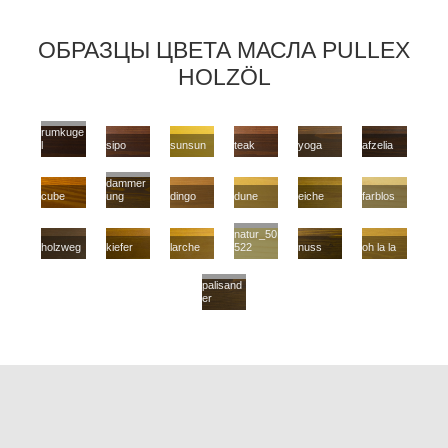
ОБРАЗЦЫ ЦВЕТА МАСЛА PULLEX
HOLZÖL
rumkuge
l
sipo
sunsun
teak
yoga
afzelia
dammer
cube
ung
dingo
dune
eiche
farblos
natur_50
holzweg
kiefer
larche
522
nuss
oh la la
palisand
er