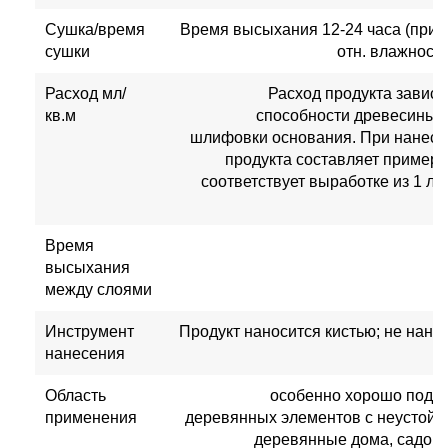
Сушка/время
Время высыхания 12-24 часа (при т
сушки
отн. влажности
Расход мл/
Расход продукта завис
кв.м
способности древесины, 
шлифовки основания. При нанесе
продукта составляет примерн
соответствует выработке из 1 ли
Время
высыхания
между слоями
Инструмент
Продукт наносится кистью; не нано
нанесения
Область
особенно хорошо подхо
применения
деревянных элементов с неустой
деревянные дома, садова