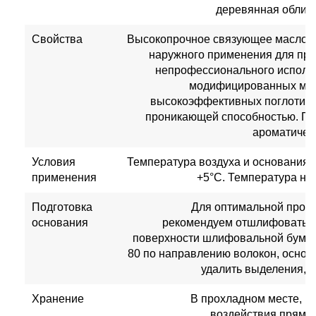
деревянная облицо
Свойства
Высокопрочное связующее масло д
наружного применения для пр
непрофессионального исполь
модифицированных мас
высокоэффективных поглотите
проникающей способностью. Пр
ароматичес
Условия
Температура воздуха и основания
применения
+5°C. Температура на
Подготовка
Для оптимальной проч
основания
рекомендуем отшлифовать г
поверхности шлифовальной бумаг
80 по направлению волокон, основа
удалить выделения, с
Хранение
В прохладном месте, но
воздействия прямы