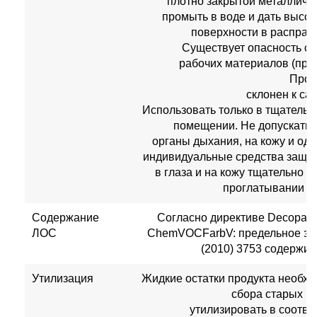
плотно закрытой металличес
промыть в воде и дать высох
поверхности в расправ
Существует опасность с
рабочих материалов (про
Прод
склонен к с
Использовать только в тщатель
помещении. Не допускать п
органы дыхания, на кожу и од
индивидуальные средства защи
в глаза и на кожу тщательно 
проглатывании - 
Содержание
Согласно директиве Decopain
ЛОС
ChemVOCFarbV: предельное знач
(2010) 3753 содержит 
Утилизация
Жидкие остатки продукта необхо
сбора старых кр
утилизировать в соотве