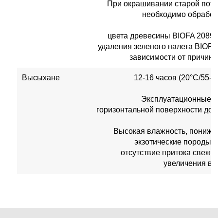
При окрашивании старой пот
необходимо обработ
цвета древесины BIOFA 2089 
удаления зеленого налета BIO
зависимости от причины
Высыхане
12-16 часов (20°C/55-
в
Эксплуатационные х
горизонтальной поверхности дост
Высокая влажность, пониже
экзотические породы д
отсутствие притока свеже
увеличения вр