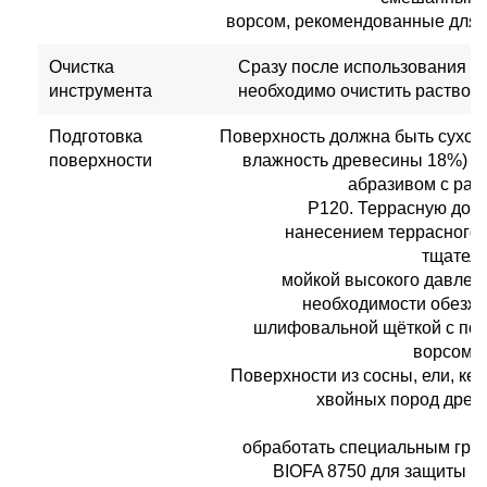
ворсом, рекомендованные для 
Очистка
Сразу после использования р
инструмента
необходимо очистить раствор
Подготовка
Поверхность должна быть сухой 
поверхности
влажность древесины 18%) и
абразивом с раз
Р120. Террасную доск
нанесением террасного
тщатель
мойкой высокого давлени
необходимости обезжи
шлифовальной щёткой с по
ворсом P
Поверхности из сосны, ели, кед
хвойных пород древ
обработать специальным гру
BIOFA 8750 для защиты от