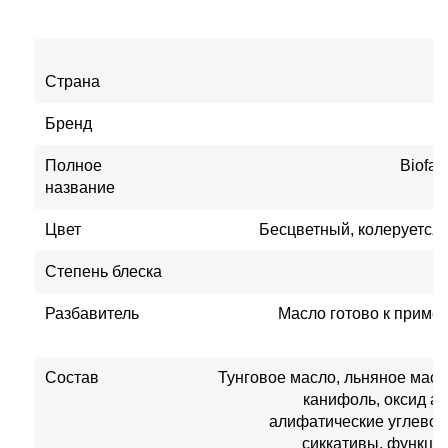
Страна
Бренд
Полное
Biofa
название
Цвет
Бесцветный, колеруется 
Степень блеска
Разбавитель
Масло готово к примен
Состав
Тунговое масло, льняное масл
канифоль, оксид а
алифатические углевод
сиккативы, функци