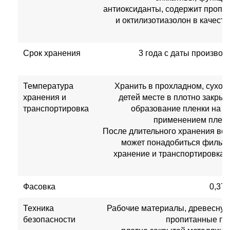
антиоксиданты, содержит пропик
и октилизотиазолон в качест
Срок хранения
3 года с даты производ
з
Температура
Хранить в прохладном, сухом
хранения и
детей месте в плотно закры
транспортировка
образование пленки на п
применением пленку
После длительного хранения во 
может понадобиться фильтр
хранение и транспортировка 
Фасовка
0,375 
Техника
Рабочие материалы, древесную 
безопасности
пропитанные про