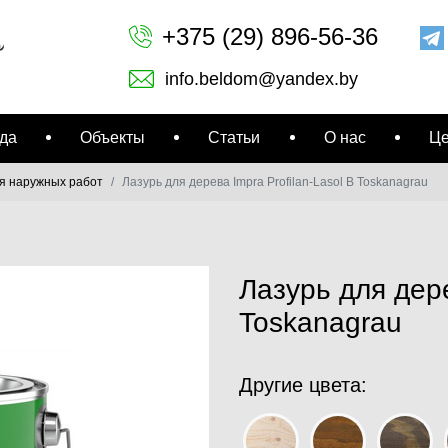
+375 (29) 896-56-36
info.beldom@yandex.by
да
Объекты
Статьи
О нас
Ц
ля наружных работ
Лазурь для дерева Impra Profilan-Lasol B Toskanagrau
Лазурь для дере
Toskanagrau
Другие цвета: