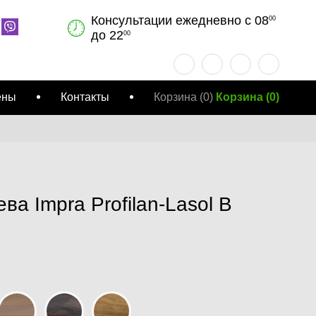
Консультации ежедневно с 08
00
до 22
00
ены
Контакты
Корзина
(0)
Корзина
(
0
)
ва Impra Profilan-Lasol B