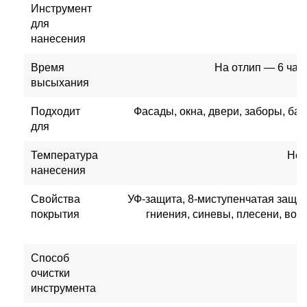
Инструмент
для
нанесения
Время
На отлип — 6 час
высыхания
Подходит
Фасады, окна, двери, заборы, ба
для
Температура
Не 
нанесения
Свойства
УФ-защита, 8-миступенчатая защит
покрытия
гниения, синевы, плесени, во
Способ
очистки
инструмента