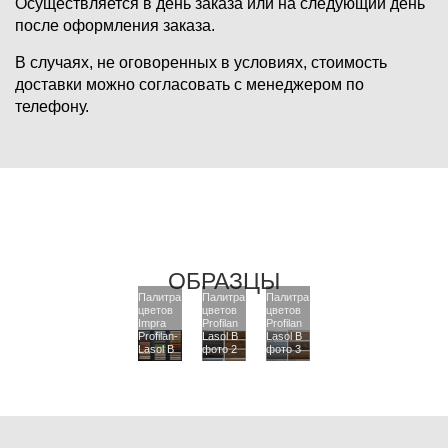
Осуществляется в день заказа или на следующий день
после оформления заказа.
В случаях, не оговоренных в условиях, стоимость
доставки можно согласовать с менеджером по
телефону.
ОБРАЗЦЫ
Палитра
Палитра
Палитра
цветов
цветов
цветов
Impra
Profilan
Profilan
Profilan-
Lasol B
Lasol B
Lasol B
фото 2
фото 3