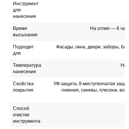
Инструмент
для
нанесения
Время
На отлип — 6 час
высыхания
Подходит
Фасады, окна, двери, заборы, ба
для
Температура
Не 
нанесения
Свойства
УФ-защита, 8-миступенчатая защит
покрытия
гниения, синевы, плесени, во
Способ
очистки
инструмента