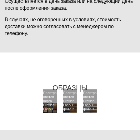
Осуществляется в день заказа или на следующий день
после оформления заказа.
В случаях, не оговоренных в условиях, стоимость
доставки можно согласовать с менеджером по
телефону.
ОБРАЗЦЫ
Палитра
Палитра
Палитра
цветов
цветов
цветов
Impra
Profilan
Profilan
Profilan-
Lasol B
Lasol B
Lasol B
фото 2
фото 3