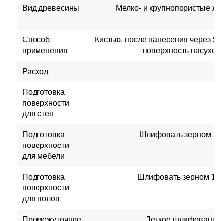
Вид древесины
Мелко- и крупнопористые л
х
Способ
Кистью, после нанесения через 5
применения
поверхность насухо 
Расход
Подготовка
поверхности
для стен
Подготовка
Шлифовать зерном 180
поверхности
для мебели
Подготовка
Шлифовать зерном 100 
поверхности
для полов
Промежуточное
Легкое шлифование 