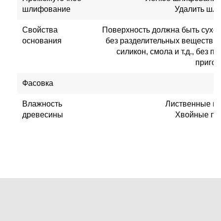
шлифование
Удалить шл
Свойства
Поверхность должна быть сухой
основания
без разделительных веществ, та
силикон, смола и т.д., без 
пригод
Фасовка
Влажность
Лиственные пор
древесины
Хвойные пор