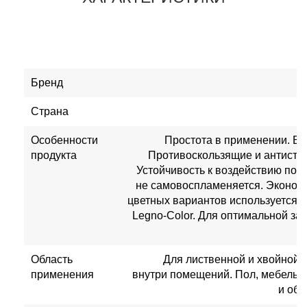
Бренд
Страна
Особенности
Простота в применении. Б
продукта
Противоскользящие и антистат
Устойчивость к воздействию пот
не самовоспламеняется. Эконом
цветных вариантов используется в
Legno-Color. Для оптимальной за
Область
Для лиственной и хвойной
применения
внутри помещений. Пол, мебель,
и обш