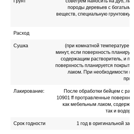
Грунт
советуем наносить на дуб, ли
породы деревьев с богатым 
веществ, специальную грунтовку
Расход
Сушка
(при комнатной температуре 2
минут, если поверхность планируе
содержащим растворитель, и при
поверхность планируется покрыт
лаком. При необходимости м
прин
Лакирование:
После обработки бейцем с ра
10901 ff протравленные поверхно
как мебельным лаком, содержа
так и водор
Срок годности
1 год в оригинальной за