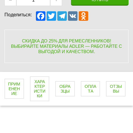
F
T
T
V
O
Поделиться:
a
w
e
K
d
c
i
l
n
e
t
e
o
b
t
g
k
o
e
r
l
СКИДКА ДО 25% ДЛЯ РЕМЕСЛЕННИКОВ!
o
r
a
a
ВЫБИРАЙТЕ МАТЕРИАЛЫ ADLER — РАБОТАЙТЕ С
k
m
s
ВЫГОДОЙ И КАЧЕСТВОМ.
s
n
i
k
i
ХАРА
ПРИМ
КТЕР
ОБРА
ОПЛА
ОТЗЫ
ЕНЕН
ИСТИ
ЗЦЫ
ТА
ВЫ
ИЕ
КИ