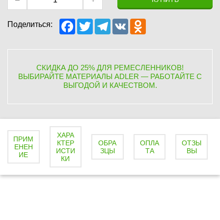
F
T
T
V
O
Поделиться:
a
w
e
K
d
c
i
l
n
e
t
e
o
b
t
g
k
o
e
r
l
СКИДКА ДО 25% ДЛЯ РЕМЕСЛЕННИКОВ!
o
r
a
a
ВЫБИРАЙТЕ МАТЕРИАЛЫ ADLER — РАБОТАЙТЕ С
k
m
s
ВЫГОДОЙ И КАЧЕСТВОМ.
s
n
i
k
i
ХАРА
ПРИМ
КТЕР
ОБРА
ОПЛА
ОТЗЫ
ЕНЕН
ИСТИ
ЗЦЫ
ТА
ВЫ
ИЕ
КИ