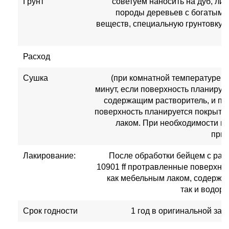
Грунт
советуем наносить на дуб, ли
породы деревьев с богатым 
веществ, специальную грунтовку
Расход
Сушка
(при комнатной температуре 2
минут, если поверхность планируе
содержащим растворитель, и при
поверхность планируется покрыт
лаком. При необходимости м
прин
Лакирование:
После обработки бейцем с ра
10901 ff протравленные поверхно
как мебельным лаком, содержа
так и водор
Срок годности
1 год в оригинальной за