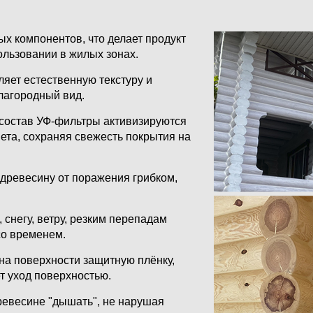
х компонентов, что делает продукт
ользовании в жилых зонах.
яет естественную текстуру и
лагородный вид.
состав УФ-фильтры активизируются
та, сохраняя свежесть покрытия на
ревесину от поражения грибком,
 снегу, ветру, резким перепадам
со временем.
на поверхности защитную плёнку,
т уход поверхностью.
евесине "дышать", не нарушая