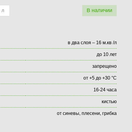
В наличии
 л
в два слоя – 16 м.кв /л
до 10 лет
запрещено
от +5 до +30 °С
16-24 часа
кистью
от синевы, плесени, грибка