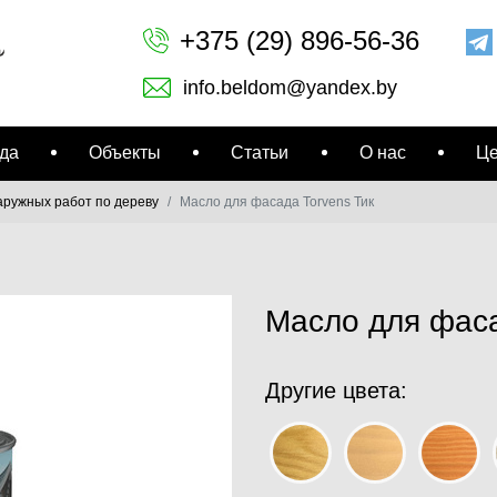
+375 (29) 896-56-36
info.beldom@yandex.by
да
Объекты
Статьи
О нас
Ц
аружных работ по дереву
Масло для фасада Torvens Тик
Масло для фаса
Другие цвета: