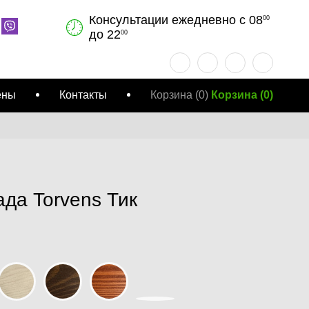
Консультации ежедневно с 08
00
до 22
00
ены
Контакты
Корзина
(0)
Корзина
(
0
)
да Torvens Тик