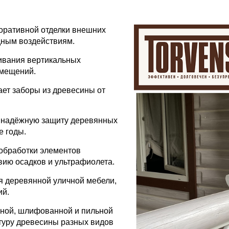
оративной отделки внешних
одным воздействиям.
ивания вертикальных
омещений.
ет заборы из древесины от
 надёжную защиту деревянных
е годы.
обработки элементов
вию осадков и ультрафиолета.
я деревянной уличной мебели,
ий.
аной, шлифованной и пильной
туру древесины разных видов