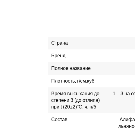
Страна
Бренд
Полное название
Плотность, г/см.куб
Время высыхания до
1 – 3 на 
степени 3 (до отлипа)
при t (20±2)°С, ч, н/б
Состав
Алифат
льняно