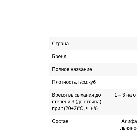
Страна
Бренд
Полное название
Плотность, г/см.куб
Время высыхания до
1 – 3 на 
степени 3 (до отлипа)
при t (20±2)°С, ч, н/б
Состав
Алифат
льняно