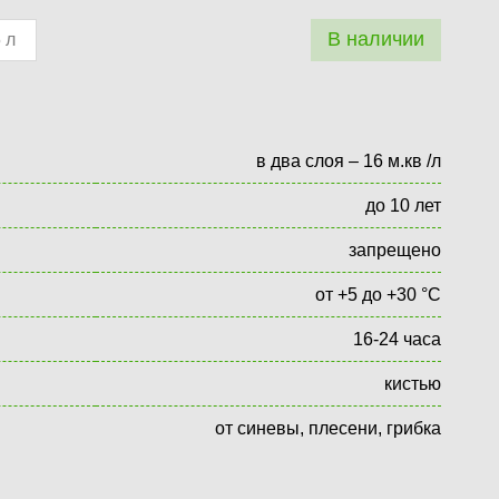
В наличии
 л
в два слоя – 16 м.кв /л
до 10 лет
запрещено
от +5 до +30 °С
16-24 часа
кистью
от синевы, плесени, грибка