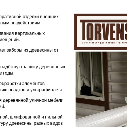
оративной отделки внешних
одным воздействиям.
ивания вертикальных
омещений.
ет заборы из древесины от
 надёжную защиту деревянных
е годы.
обработки элементов
вию осадков и ультрафиолета.
я деревянной уличной мебели,
ий.
аной, шлифованной и пильной
туру древесины разных видов