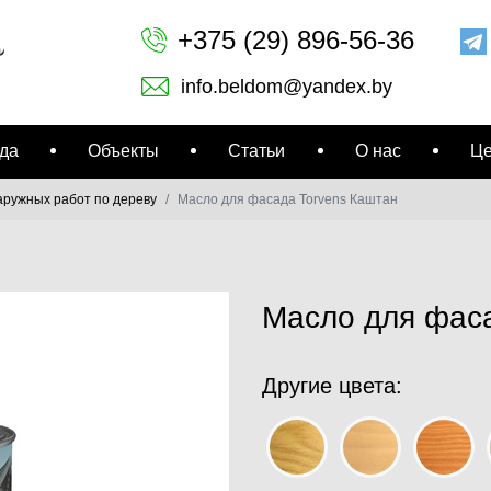
+375 (29) 896-56-36
info.beldom@yandex.by
да
Объекты
Статьи
О нас
Ц
аружных работ по дереву
Масло для фасада Torvens Каштан
Масло для фаса
Другие цвета: