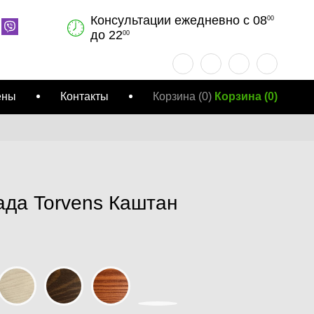
Консультации ежедневно с 08
00
до 22
00
ены
Контакты
Корзина
(0)
Корзина
(
0
)
да Torvens Каштан