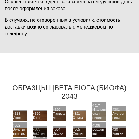
Осуществляется в день заказа или на следующий день
после оформления заказа.
В случаях, не оговоренных в условиях, стоимость
доставки можно согласовать с менеджером по
телефону.
ОБРАЗЦЫ ЦВЕТА BIOFA (БИОФА)
2043
4317
4320
Итальян
4301
4318
4319
Палисан
4321
ская
Листвен
Ироко
Кофе
др
Ольха
пиния
ница
4302
4306
Золотис
4303
4304
4305
Бордов
4307
4309
тый тик
Каштан
Вишня
Сепия
ый
Коньяк
Шокола