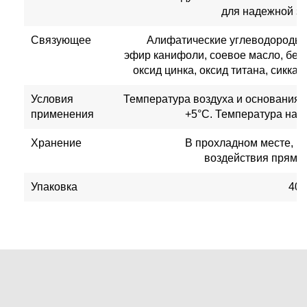
для надежной за
Связующее
Алифатические углеводороды,
эфир канифоли, соевое масло, бела
оксид цинка, оксид титана, сиккат
Условия
Температура воздуха и основания
применения
+5°C. Температура нане
Хранение
В прохладном месте, но
воздействия прямы
Упаковка
400 