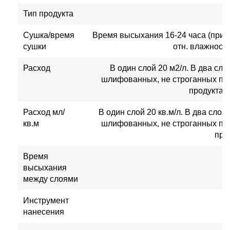
Тип продукта
Сушка/время
Время высыхания 16-24 часа (при т
сушки
отн. влажности
Расход
В один слой 20 м2/л. В два сло
шлифованных, не строганных по
продукта 
Расход мл/
В один слой 20 кв.м/л. В два слоя 
кв.м
шлифованных, не строганных по
про
Время
высыхания
между слоями
Инструмент
нанесения