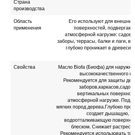
Страна
производства
Область
Его используют для внешних 
применения
поверхностей, подвергаю
атмосферной нагрузке: садова
заборы, террасы, балки и лаги, в
глубоко проникает в древесин
Свойства
Масло Biofa (Биофа) для наружны
высококачественного на
Рекомендуется для защиты де
заборов,каркасов,садово
вертикальных поверхнос
атмосферной нагрузке. Подхо
мягких пород дерева.Глубоко прон
создает дышащую, эл
водоотталкивающую поверхнос
блеском. Снижает растреск
Рекомендуется использовать тол