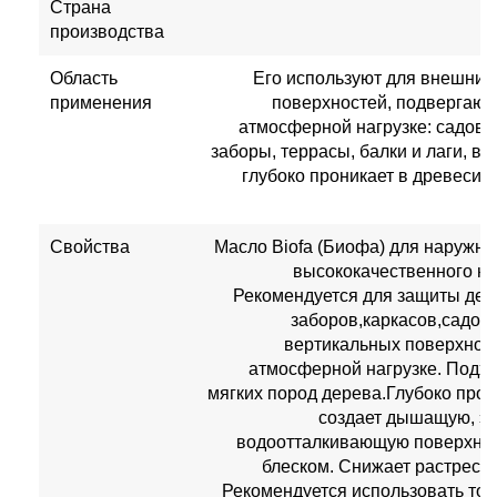
Страна
производства
Область
Его используют для внешних 
применения
поверхностей, подвергаю
атмосферной нагрузке: садова
заборы, террасы, балки и лаги, в
глубоко проникает в древесин
Свойства
Масло Biofa (Биофа) для наружны
высококачественного на
Рекомендуется для защиты де
заборов,каркасов,садово
вертикальных поверхнос
атмосферной нагрузке. Подхо
мягких пород дерева.Глубоко прон
создает дышащую, эл
водоотталкивающую поверхнос
блеском. Снижает растреск
Рекомендуется использовать тол