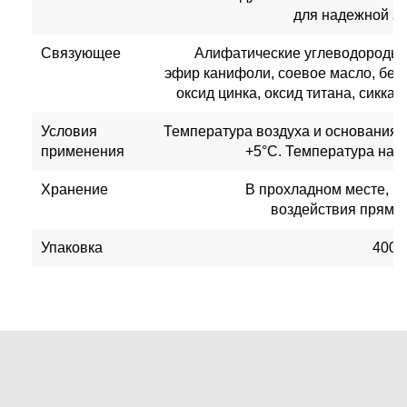
для надежной за
Связующее
Алифатические углеводороды,
эфир канифоли, соевое масло, бела
оксид цинка, оксид титана, сиккат
Условия
Температура воздуха и основания
применения
+5°C. Температура нане
Хранение
В прохладном месте, но
воздействия прямы
Упаковка
400 м