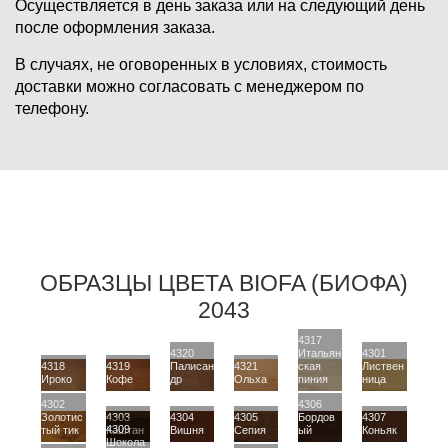
Осуществляется в день заказа или на следующий день
после оформления заказа.
В случаях, не оговоренных в условиях, стоимость
доставки можно согласовать с менеджером по
телефону.
ОБРАЗЦЫ ЦВЕТА BIOFA (БИОФА)
2043
4317
4320
Итальян
4301
4318
4319
Палисан
4321
ская
Листвен
Ироко
Кофе
др
Ольха
пиния
ница
4302
4306
Золотис
4303
4304
4305
Бордов
4307
4309
тый тик
Каштан
Вишня
Сепия
ый
Коньяк
Шокола