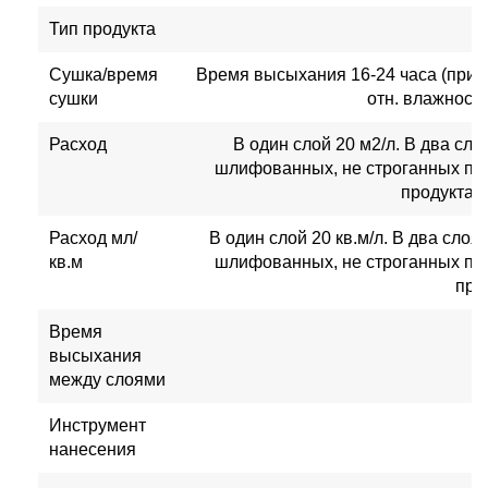
Тип продукта
Сушка/время
Время высыхания 16-24 часа (при т
сушки
отн. влажности
Расход
В один слой 20 м2/л. В два сло
шлифованных, не строганных по
продукта 
Расход мл/
В один слой 20 кв.м/л. В два слоя 
кв.м
шлифованных, не строганных по
про
Время
высыхания
между слоями
Инструмент
нанесения