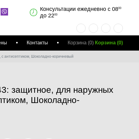
Консультации ежедневно с 08
00
до 22
00
ены
Контакты
Корзина
(0)
Корзина
(
0
)
т, с антисептиком, Шоколадно-коричневый
43: защитное, для наружных
ептиком, Шоколадно-