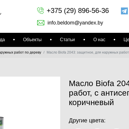
+375 (29) 896-56-36
info.beldom@yandex.by
да
Объекты
Статьи
О нас
Ц
аружных работ по дереву
Масло Biofa 2043: защитное, для наружных рабо
Масло Biofa 20
работ, с антис
коричневый
Другие цвета: