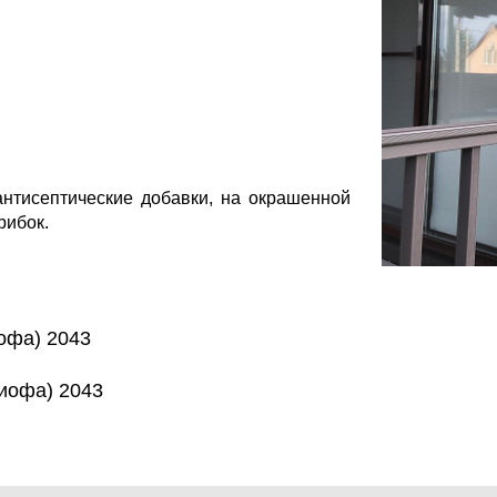
 антисептические добавки, на окрашенной
рибок.
иофа) 2043
Биофа) 2043