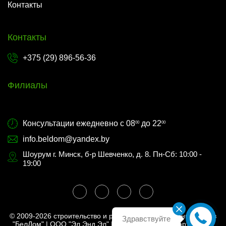
Контакты
Контакты
+375 (29) 896-56-36
Филиалы
Консультации ежедневно с 08
до 22
00
00
info.beldom@yandex.by
Шоурум г. Минск, б-р Шевченко, д. 8. Пн-Сб: 10:00 -
19:00
© 2009-2026 строительство и реставрация деревянных домов
Здравствуйте
"БелДом" | ООО "Эл Энд Эл" | УНП 193953272 |
Карта сайта