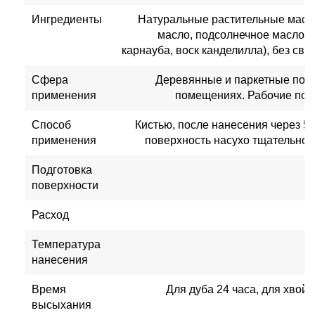
Ингредиенты
Натуральные растительные масла
масло, подсолнечное масло, 
карнауба, воск канделилла), без свин
Сфера
Деревянные и паркетные пол
применения
помещениях. Рабочие пове
Способ
Кистью, после нанесения через 5
применения
поверхность насухо тщательно 
Подготовка
ш
поверхности
Расход
Температура
нанесения
Время
Для дуба 24 часа, для хвой
высыхания