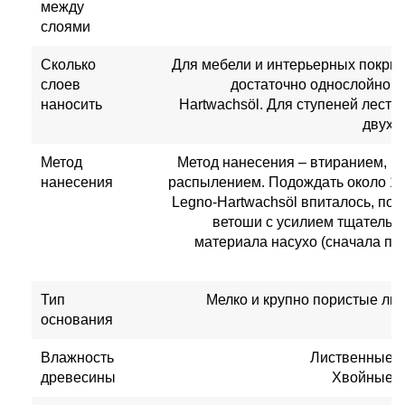
между
слоями
Сколько
Для мебели и интерьерных покрытий
слоев
достаточно однослойного
наносить
Hartwachsöl. Для ступеней лестн
двухс
Метод
Метод нанесения – втиранием, ки
нанесения
распылением. Подождать около 10
Legno-Hartwachsöl впиталось, пос
ветоши c усилием тщательно
материала насухо (сначала по
Тип
Мелко и крупно пористые ли
основания
Влажность
Лиственные п
древесины
Хвойные п