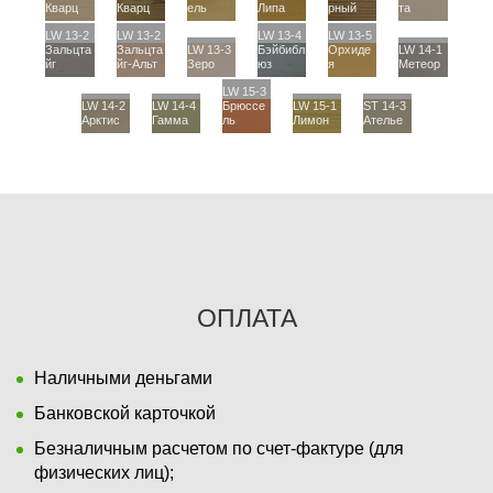
Кварц
Кварц
ель
Липа
рный
та
LW 13-2
LW 13-2
LW 13-4
LW 13-5
Зальцта
Зальцта
LW 13-3
Бэйбибл
Орхиде
LW 14-1
йг
йг-Альт
Зеро
юз
я
Метеор
LW 15-3
LW 14-2
LW 14-4
Брюссе
LW 15-1
ST 14-3
Арктис
Гамма
ль
Лимон
Ателье
ОПЛАТА
Наличными деньгами
Банковской карточкой
Безналичным расчетом по счет-фактуре (для
физических лиц);