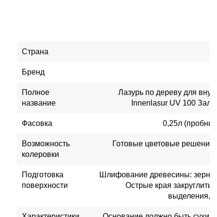
Страна
Бренд
Полное
Лазурь по дереву для внут
название
Innenlasur UV 100 Заль
Фасовка
0,25л (пробник);
Возможность
Готовые цветовые решения,
колеровки
Подготовка
Шлифование древесины: зернис
поверхности
Острые края закруглить, 
выделения, с
Характеристики
Основание должно быть сухим,