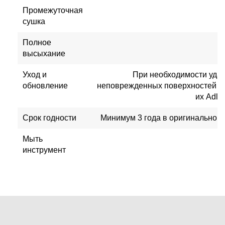
Промежуточная
сушка
Полное
высыхание
Уход и
При необходимости удал
обновление
неповрежденных поверхностей и 
их Adle
Срок годности
Минимум 3 года в оригинальной 
Мыть
инструмент