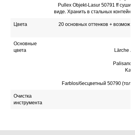
Pullex Objekt-Lasur 50791 ff суши
виде. Хранить в стальных контейне
Цвета
20 основных оттенков + возможно
Основные
цвета
Lärche /
Palisande
Kast
Farblos/бесцветный 50790 (толь
Очистка
инструмента