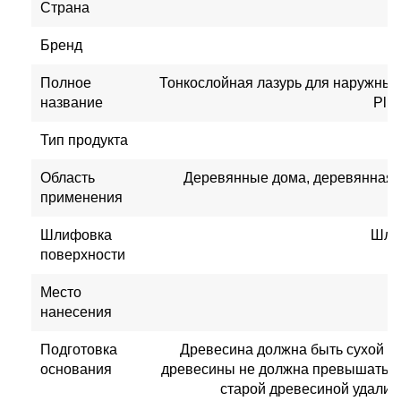
Страна
Бренд
Полное
Тонкослойная лазурь для наружных 
название
Plus
Тип продукта
Область
Деревянные дома, деревянная 
применения
Шлифовка
Шли
поверхности
Место
нанесения
Подготовка
Древесина должна быть сухой и 
основания
древесины не должна превышать 1
старой древесиной удали