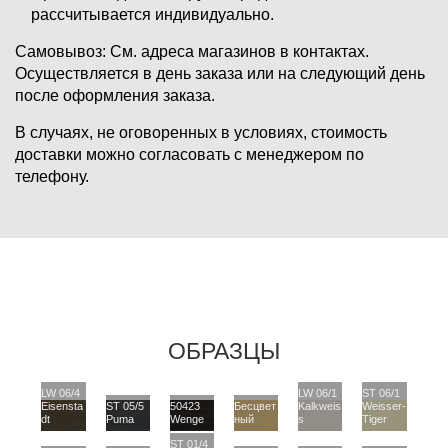
рассчитывается индивидуально.
Самовывоз:
См. адреса магазинов в контактах.
Осуществляется в день заказа или на следующий день
после оформления заказа.
В случаях, не оговоренных в условиях, стоимость
доставки можно согласовать с менеджером по
телефону.
ОБРАЗЦЫ
LW 06/4
LW 06/1
ST 06/1
Eisensta
ST 05/5
50423
Бесцвет
Kalkweis
Weisser-
dt
Puma
Wenge
ный
s
Tiger
ST 01/4