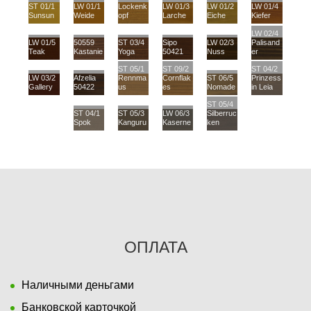
ST 01/1
LW 01/1
Lockenk
LW 01/3
LW 01/2
LW 01/4
Sunsun
Weide
opf
Larche
Eiche
Kiefer
LW 02/4
LW 01/5
50559
ST 03/4
Sipo
LW 02/3
Palisand
Teak
Kastanie
Yoga
50421
Nuss
er
ST 05/1
ST 09/2
ST 04/2
LW 03/2
Afzelia
Rennma
Cornflak
ST 06/5
Prinzess
Gallery
50422
us
es
Nomade
in Leia
ST 05/4
ST 04/1
ST 05/3
LW 06/3
Silberruc
Spok
Kanguru
Kaserne
ken
ОПЛАТА
Наличными деньгами
Банковской карточкой