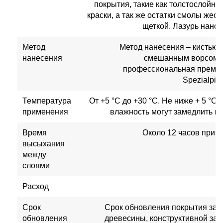
покрытия, такие как толстослойны
краски, а так же остатки смолы жес
щеткой. Лазурь нанос
Метод
Метод нанесения – кистью 
нанесения
смешанным ворсом. 
профессиональная премиу
Spezialpin
Температура
От +5 °С до +30 °С. Не ниже + 5 °C.
применения
влажность могут замедлить п
Время
Около 12 часов при т
высыхания
между
слоями
Расход
Срок
Срок обновления покрытия зави
обновления
древесины, конструктивной за