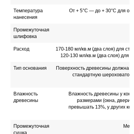
Температура
От + 5°C — до + 30°C для об
нанесения
Промежуточная
шлифовка
Расход
170-180 мл/кв.м (два слоя) для ст
120-130 мл/кв.м (два слоя) для
Тип основания
Поверхность древесины должна и
стандартную шероховатост
Влажность
Влажность древесины у конс
древесины
размерами (окна, двери,
превышать 13%, у других кон
Промежуточная
Межд
сушка