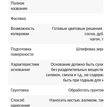
Полное
название
Фасовка
Возможность
Готовые цветовые решения (б
колеровки
сосна, дуб, 
хагон, ти
Подготовка
Шлифовка зернис
поверхности
Характеристики
Основание должно быть сухим,
основания
без разделительных веществ, та
силикон, смола и т.д., не содержа
быть при годным для на
Грунтовка
Обработать грунтовк
Способ
Наносить кистью, валиком, там
нанесения