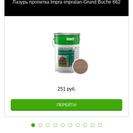
Лазурь пропитка Impra impralan-Grund Buche 662
251 руб.
ПЕРЕЙТИ