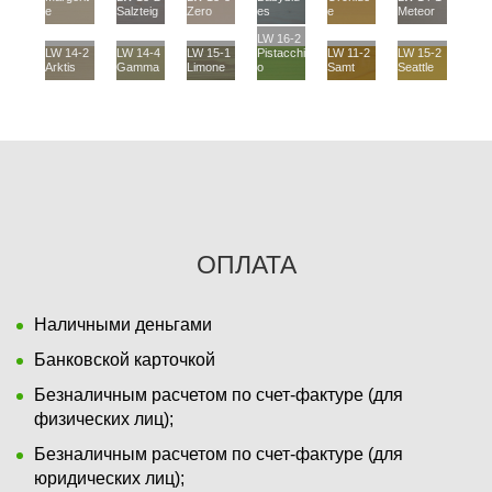
e
Salzteig
Zero
es
e
Meteor
LW 16-2
LW 14-2
LW 14-4
LW 15-1
Pistacchi
LW 11-2
LW 15-2
Arktis
Gamma
Limone
o
Samt
Seattle
ОПЛАТА
Наличными деньгами
Банковской карточкой
Безналичным расчетом по счет-фактуре (для
физических лиц);
Безналичным расчетом по счет-фактуре (для
юридических лиц);