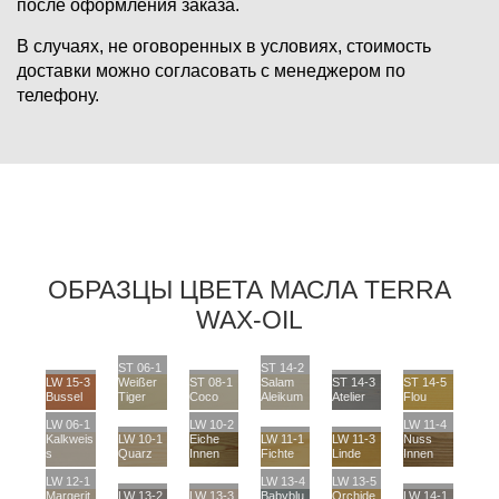
после оформления заказа.
В случаях, не оговоренных в условиях, стоимость
доставки можно согласовать с менеджером по
телефону.
ОБРАЗЦЫ ЦВЕТА МАСЛА TERRA
WAX-OIL
ST 06-1
ST 14-2
LW 15-3
Weißer
ST 08-1
Salam
ST 14-3
ST 14-5
Bussel
Tiger
Coco
Aleikum
Atelier
Flou
LW 06-1
LW 10-2
LW 11-4
Kalkweis
LW 10-1
Eiche
LW 11-1
LW 11-3
Nuss
s
Quarz
Innen
Fichte
Linde
Innen
LW 12-1
LW 13-4
LW 13-5
Margerit
LW 13-2
LW 13-3
Babyblu
Orchide
LW 14-1