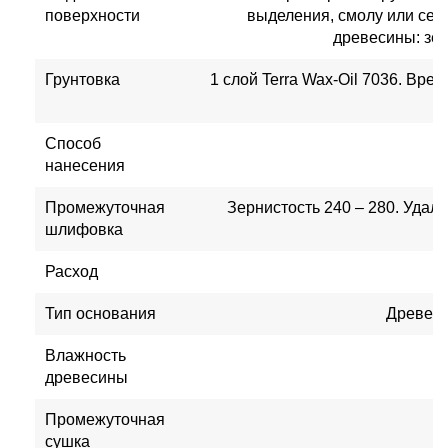
поверхности
выделения, смолу или се
древесины: зер
Грунтовка
1 слой Terra Wax-Oil 7036. Врем
Способ
нанесения
Промежуточная
Зернистость 240 – 280. Уда
шлифовка
Расход
Тип основания
Древеси
Влажность
древесины
Промежуточная
сушка