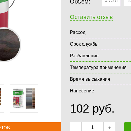
0.75 л
2
Объём:
Оставить отзыв
Расход
Срок службы
Разбавление
Температура применения
Время высыхания
Нанесение
102
руб.
–
+
ЕТОВ