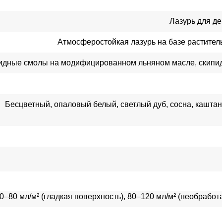
Лазурь для дер
Атмосферостойкая лазурь на базе растите
идные смолы на модифицированном льняном масле, скипид
Бесцветный, опаловый белый, светлый дуб, сосна, каштан,
0–80 мл/м² (гладкая поверхность), 80–120 мл/м² (необраб