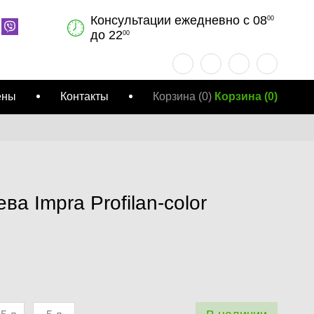
Консультации ежедневно с 08
00
до 22
00
ены
Контакты
Корзина
(0)
Корзина
(
0
)
ва Impra Profilan-color