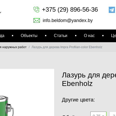
+375 (29) 896-56-36
info.beldom@yandex.by
да
Объекты
Статьи
О нас
Ц
ля наружных работ
Лазурь для дерева Impra Profilan-color Ebenholz
Лазурь для дере
Ebenholz
Другие цвета: