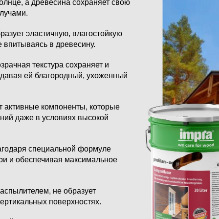
олнце, а древесина сохраняет свою
лучами.
азует эластичную, влагостойкую
е впитываясь в древесину.
рачная текстура сохраняет и
идавая ей благородный, ухоженный
т активные компоненты, которые
ний даже в условиях высокой
годаря специальной формуле
три и обеспечивая максимальное
аспылителем, не образует
вертикальных поверхностях.