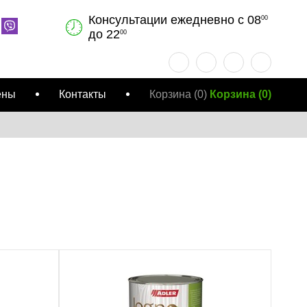
Консультации ежедневно с 08
00
до 22
00
ены
Контакты
Корзина
(0)
Корзина
(
0
)