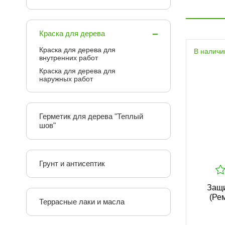
Лазурь для дерева Adler Pullex Aqua
Тонкосл
3in1 Lasur
работ
Краска для дерева
Краска для дерева для
В наличи
внутренних работ
112 руб.
Краска для дерева для
наружных работ
Герметик для дерева "Теплый
шов"
Грунт и антисептик
Защи
(Ре
Террасные лаки и масла
Прозрачное масло для внутренних
Укрывн
работ Adler Legno-Öl Farblos
внутренни