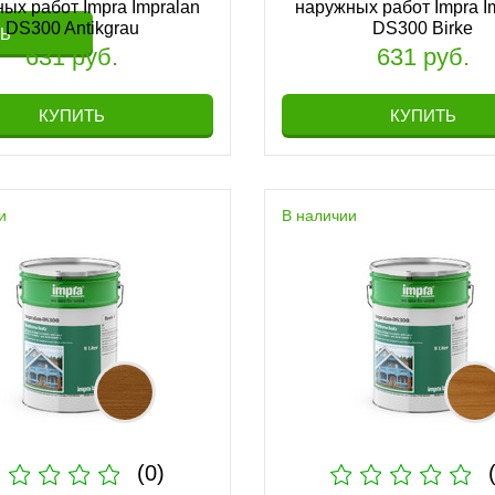
ых работ Impra Impralan
наружных работ Impra I
DS300 Antikgrau
DS300 Birke
Ь
631 руб.
631 руб.
КУПИТЬ
КУПИТЬ
и
В наличии
(0)