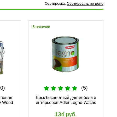
Сортировка:
Сортировать по цене
бели и
Лазурь для дерева Adler Pullex 3in1
-Wachs
Lasur
В наличии
125 руб.
(0)
(5)
оновая
Воск бесцветный для мебели и
A Wood
интерьеров Adler Legno-Wachs
а Adler
Масло Pullex Holzöl защитное, для
наружных работ
134 руб.