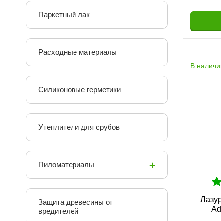
167 руб.
Паркетный лак
Расходные материалы
В наличи
Силиконовые герметики
Утеплители для срубов
Масло с воском на водной основе
Терра
Пиломатериалы
Adler Terra Wax-Oil
124 руб.
Лазур
Защита древесины от
Ad
вредителей