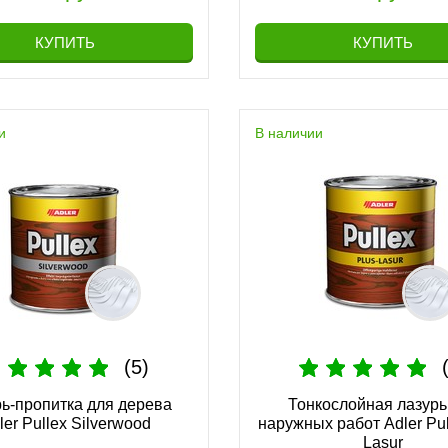
444 руб.
120 руб.
КУПИТЬ
КУПИТЬ
и
В наличии
сное масло Adler Pullex
Лазурь с эффектом сереб
Bodenöl
Pullex Platin
(5)
137 руб.
214 руб.
ь-пропитка для дерева
Тонкослойная лазурь
ler Pullex Silverwood
наружных работ Adler Pul
Lasur