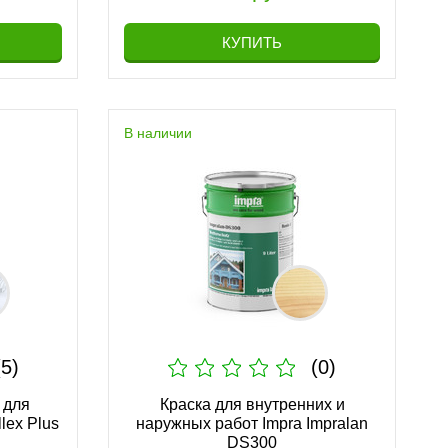
175 руб.
КУПИТЬ
В наличии
ра Adler
Лазурь пропитка Impra impralan-
Grund G400
(5)
(0)
251 руб.
 для
Краска для внутренних и
lex Plus
наружных работ Impra Impralan
DS300