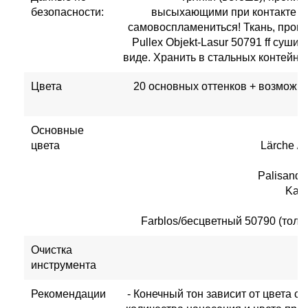
безопасности:
высыхающими при контакте с 
самовоспламениться! Ткань, проп
Pullex Objekt-Lasur 50791 ff суши
виде. Хранить в стальных контейне
Цвета
20 основных оттенков + возможно
Основные
цвета
Lärche /
Palisande
Kast
Farblos/бесцветный 50790 (толь
Очистка
инструмента
Рекомендации
- Конечный тон зависит от цвета с