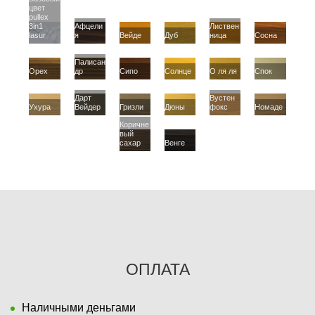
цвет
pullex
3in1
Афцели
Листвен
lasur
я
Вейде
Дуб
ница
Сосна
Палисан
Орех
др
Сипо
Солнце
О ля ля
Спок
Дарт
Вустен
Ухура
Вейдер
Гризли
Дюны
фокс
Номаде
Коричне
вый
сахар
Венге
ОПЛАТА
Наличными деньгами