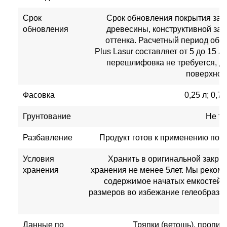
Срок
Срок обновления покрытия зави
обновления
древесины, конструктивной за
оттенка. Расчетный период обн
Plus Lasur составляет от 5 до 15 л
перешлифовка не требуется, до
поверхност
Фасовка
0,25 л; 0,75
Грунтование
Не тр
Разбавление
Продукт готов к применению под 
Условия
Хранить в оригинальной закрыт
хранения
хранения не менее 5лет. Мы реком
содержимое начатых емкостей 
размеров во избежание гелеобразо
Данные по
Тряпки (ветошь), пропит