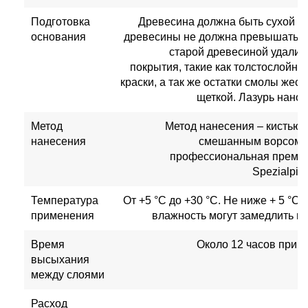
Подготовка
Древесина должна быть сухой и 
основания
древесины не должна превышать 1
старой древесиной удали
покрытия, такие как толстослойны
краски, а так же остатки смолы жес
щеткой. Лазурь нанос
Метод
Метод нанесения – кистью 
нанесения
смешанным ворсом. 
профессиональная премиу
Spezialpin
Температура
От +5 °С до +30 °С. Не ниже + 5 °C.
применения
влажность могут замедлить п
Время
Около 12 часов при т
высыхания
между слоями
Расход