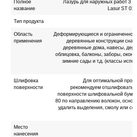
Полное
Лазурь для наружных работ 3 в 1
название
Lasur ST 01
Тип продукта
Область
Деформирующиеся и ограниченно
применения
деревянные конструкции снару
деревянные дома, навесы, дер
облицовка, балконы, заборы, оконн
зимние сады и т.д. (классы испол
Шлифовка
Для оптимальной проч
поверхности
рекомендуем отшлифовать г
поверхности шлифовальной бумаг
80 по направлению волокон, основа
удалить выделения, смолу или сер
Место
нанесения