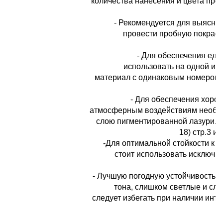
количества нанесения и цвета про
- Рекомендуется для выяснен
провести пробную покраск
- Для обеспечения еди
использовать на одной и 
материал с одинаковым номером 
- Для обеспечения хорош
атмосферным воздействиям необхо
слою пигментированной лазури. 0
18) стр.3 из
-Для оптимальной стойкости к 
стоит использовать исключи
- Лучшую погодную устойчивость 
тона, слишком светлые и сл
следует избегать при наличии инт